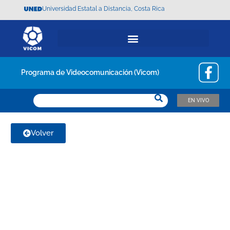
Universidad Estatal a Distancia, Costa Rica
Programa de Videocomunicación (Vicom)
EN VIVO
EN VIVO
EN VIVO
Volver