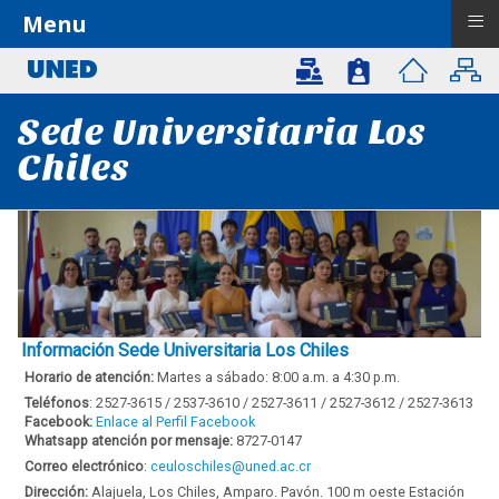
≡
Menu
Sede Universitaria Los
Chiles
Información Sede Universitaria Los Chiles
Horario de atención:
Martes a sábado: 8:00 a.m. a 4:30 p.m.
Teléfonos
: 2527-3615 / 2537-3610 / 2527-3611 / 2527-3612 / 2527-3613
Facebook:
Enlace al Perfil Facebook
Whatsapp
atención por mensaje:
8727-0147
Correo electrónico
:
ceuloschiles@uned.ac.cr
Dirección:
Alajuela, Los Chiles, Amparo. Pavón. 100 m oeste Estación