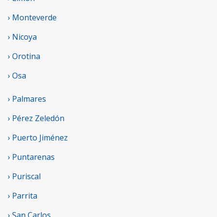
› Monteverde
› Nicoya
› Orotina
› Osa
› Palmares
› Pérez Zeledón
› Puerto Jiménez
› Puntarenas
› Puriscal
› Parrita
› San Carlos