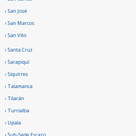
› San José
› San Marcos
› San Vito
› Santa Cruz
› Sarapiquí
› Siquirres
› Talamanca
› Tilarán
› Turrialba
› Upala
› Sub-Sede Escazú