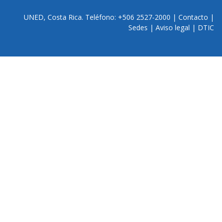
UNED, Costa Rica. Teléfono: +506 2527-2000 |
Contacto
|
Sedes
|
Aviso legal
|
DTIC