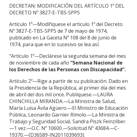
DECRETAN: MODIFICACIÓN DEL ARTÍCULO 1º DEL
DECRETO Nº 3827-E-TBS-SPPS
Artículo 1º—Modifíquese el artículo 1º del Decreto
Nº 3827-E-TBS-SPPS de 7 de mayo de 1974,
publicado en La Gaceta Nº 108 del 8 de junio de
1974, para que en lo sucesivo se lea así:
“Artículo 1º—Declárese la segunda semana del mes
de noviembre de cada año
“Semana Nacional de
los Derechos de las Personas con Discapacidad”.
Artículo 2º—Rige a partir de su publicación. Dado en
la Presidencia de la República, al primer día del mes
de abril del dos mil once. Publíquese.—LAURA
CHINCHILLA MIRANDA.—La Ministra de Salud,
María Luisa Ávila Agüero.—El Ministro de Educación
Pública, Leonardo Garnier Rímolo.—La Ministra de
Trabajo y Seguridad Social, Sandra Piszk Feinzilber.
—1 vez.—O.C. Nº 10600.—Solicitud Nº 43684.—C-
19370.—(D36589-IN2011039693).