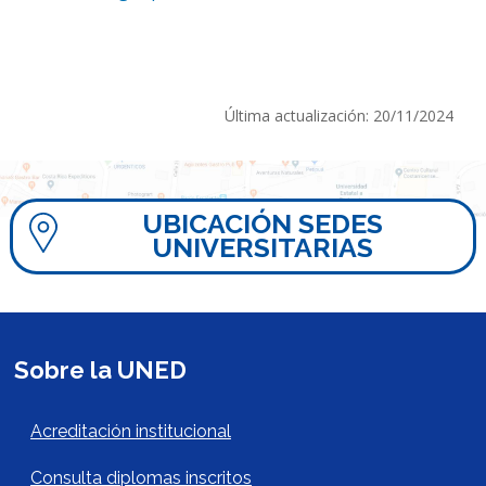
Última actualización: 20/11/2024
UBICACIÓN SEDES
UNIVERSITARIAS
Sobre la UNED
Acerca de la UNED Footer
Acreditación institucional
Consulta diplomas inscritos