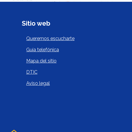
Sitio web
as
Sitio Web Footer
Queremos escucharte
Guía telefónica
Mapa del sitio
DTIC
Aviso legal