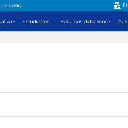
Pasar al contenido principal
Es
 Costa Rica
ativa
Estudiantes
Recursos didácticos
Act