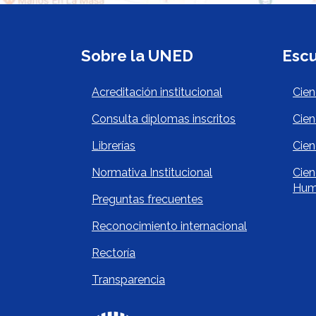
Sobre la UNED
Escu
Acerca de la UNED 
Es
Acreditación institucional
Cien
Consulta diplomas inscritos
Cien
Librerías
Cien
Normativa Institucional
Cien
Hum
Preguntas frecuentes
Reconocimiento internacional
Rectoría
Transparencia