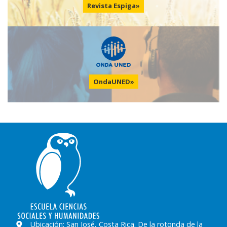
Revista Espiga»
OndaUNED»
Ubicación:
San José, Costa Rica. De la rotonda de la