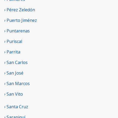
› Pérez Zeledón
› Puerto Jiménez
› Puntarenas
› Puriscal
› Parrita
› San Carlos
› San José
› San Marcos
› San Vito
› Santa Cruz
› Sarapiquí