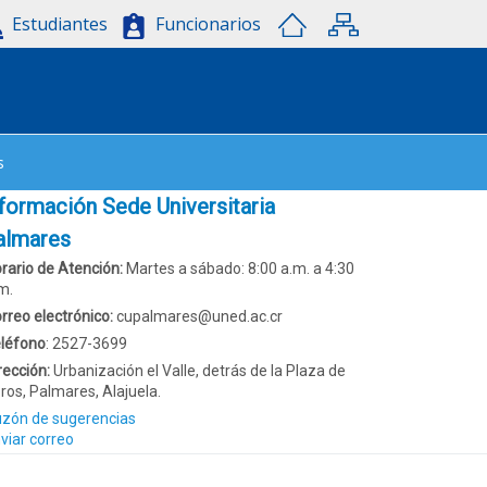
Estudiantes
Funcionarios
s
nformación Sede Universitaria
almares
rario de Atención:
Martes a sábado: 8:00 a.m. a 4:30
m.
rreo electrónico:
cupalmares@uned.ac.cr
léfono
: 2527-3699
rección
:
Urbanización el Valle, detrás de la Plaza de
ros, Palmares, Alajuela.
zón de sugerencias
viar correo