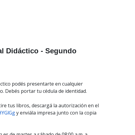
al Didáctico - Segundo
dáctico podés presentarte en cualquier
o. Debés portar tu cédula de identidad.
ire tus libros, descargá la autorización en el
/HYGlGg
y enviála impresa junto con la copia
 es de martes a sábado de 08:00 a.m. a