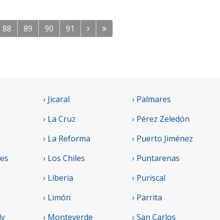
88
89
90
91
› Jicaral
› Palmares
› La Cruz
› Pérez Zeledón
› La Reforma
› Puerto Jiménez
res
› Los Chiles
› Puntarenas
› Liberia
› Puriscal
› Limón
› Parrita
ly
› Monteverde
› San Carlos