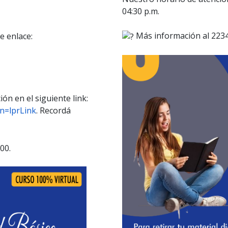
04:30 p.m.
Más información al 2234
e enlace:
ión en el siguiente link:
in=lprLink
. Recordá
00.