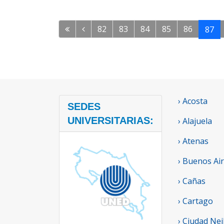
82
83
84
85
86
87
› Acosta
SEDES
UNIVERSITARIAS:
› Alajuela
› Atenas
› Buenos Ai
› Cañas
› Cartago
› Ciudad Nei