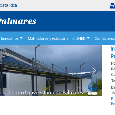
Costa Rica
 Palmares
e brindamos
Matricularse y estudiar en la UNED
Contácteno
I
P
Ho
p.
Co
Te
Di
To
Bu
En