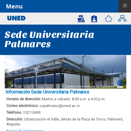
≡
Menu
Sede Universitaria
Palmares
Información Sede Universitaria Palmares
Horario de Atención:
Martes a sábado: 8:00 a.m. a 4:30 p.m.
Correo electrónico:
cupalmares@uned.ac.cr
Teléfono
: 2527-3699
Dirección
:
Urbanización el Valle, detrás de la Plaza de Toros, Palmares,
Alajuela.
Buzón de sugerencias