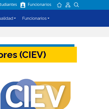
tudiantes
Funcionarios
ualidad
Funcionarios
ores (CIEV)