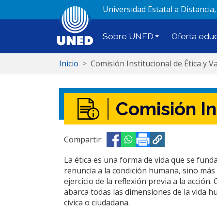
Universidad Estatal a Distancia,
Sobre UNED
Oferta educ
Inicio
Comisión Institucional de Ética y V
Comisión In
Compartir:
Opens in a new window
Opens in a new window
La ética es una forma de vida que se fundam
renuncia a la condición humana, sino más bi
ejercicio de la reflexión previa a la acció
abarca todas las dimensiones de la vida 
cívica o ciudadana.