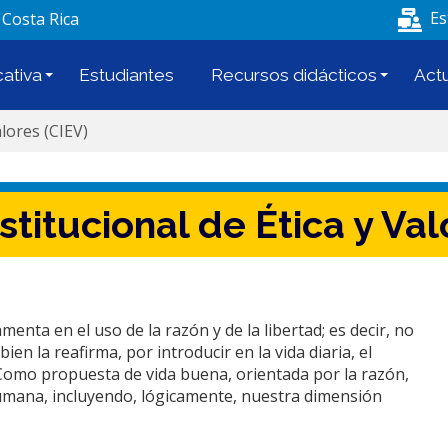
Pasar al contenido principal
Es
 Costa Rica
ativa
Estudiantes
Recursos didácticos
Act
alores (CIEV)
stitucional de Ética y Val
enta en el uso de la razón y de la libertad; es decir, no
en la reafirma, por introducir en la vida diaria, el
n. Como propuesta de vida buena, orientada por la razón,
humana, incluyendo, lógicamente, nuestra dimensión