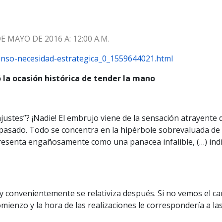
 MAYO DE 2016 A: 12:00 A.M.
enso-necesidad-estrategica_0_1559644021.html
ó la ocasión histórica de tender la mano
stes”? ¡Nadie! El embrujo viene de la sensación atrayente d
l pasado. Todo se concentra en la hipérbole sobrevaluada de 
esenta engañosamente como una panacea infalible, (…) indis
y convenientemente se relativiza después. Si no vemos el c
ienzo y la hora de las realizaciones le correspondería a las