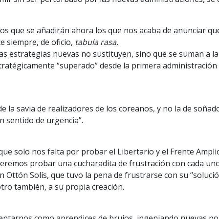
os que se añadirán ahora los que nos acaba de anunciar que
e siempre, de oficio,
tabula rasa.
s estrategias nuevas no sustituyen, sino que se suman a las
 estratégicamente “superado” desde la primera administració
e la savia de realizadores de los coreanos, y no la de soñad
n sentido de urgencia”.
que solo nos falta por probar el Libertario y el Frente Ampl
¿Queremos probar una cucharadita de frustración con cada u
Ottón Solís, que tuvo la pena de frustrarse con su “solució
otro también, a su propia creación.
entarnos como aprendices de brujos, ingeniando nuevas poma