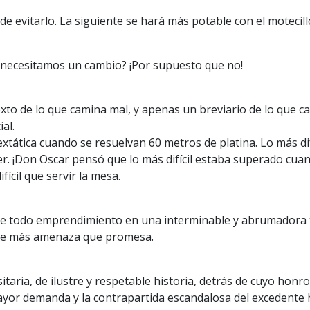
e evitarlo. La siguiente se hará más potable con el motecillo
 necesitamos un cambio? ¡Por supuesto que no!
exto de lo que camina mal, y apenas un breviario de lo que c
al.
extática cuando se resuelvan 60 metros de platina. Lo más difí
r. ¡Don Oscar pensó que lo más difícil estaba superado cuan
ícil que servir la mesa.
te todo emprendimiento en una interminable y abrumadora tr
ece más amenaza que promesa.
aria, de ilustre y respetable historia, detrás de cuyo hon
yor demanda y la contrapartida escandalosa del excedente h