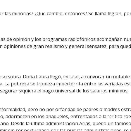
por las minorías? ¿Qué cambió, entonces? Se llama legión, 
nas de opinión y los programas radiofónicos acompañan nuest
ran opiniones de gran realismo y general sensatez, para que
eso sobra. Doña Laura llegó, incluso, a convocar un notabl
 La pobreza se tropieza impertérrita entre las variadas est
asegurar siquiera el pago universal de los salarios mínimos.
formalidad, pero no por orfandad de padres o madres estr
sto, adormecen en los anaqueles, enfrentados a la “crítica ro
bano. Desde la última administración Arias, quedó un famoso
rmir sin ser perturbado por las nuevas administraciones, se