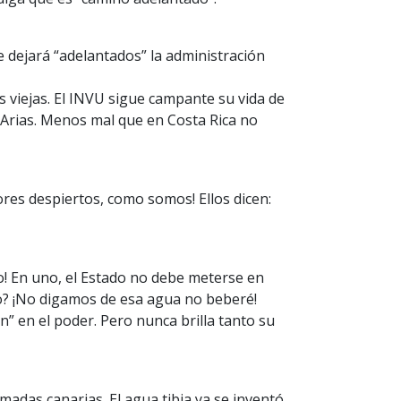
 dejará “adelantados” la administración
 viejas. El INVU sigue campante su vida de
n Arias. Menos mal que en Costa Rica no
ores despiertos, como somos! Ellos dicen:
io! En uno, el Estado no debe meterse en
no? ¡No digamos de esa agua no beberé!
n” en el poder. Pero nunca brilla tanto su
das canarias. El agua tibia ya se inventó.