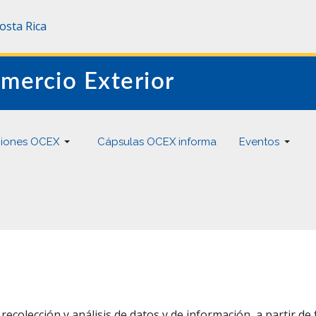
Costa Rica
mercio Exterior
ciones OCEX
Cápsulas OCEX informa
Eventos
ecolección y análisis de datos y de información, a partir de