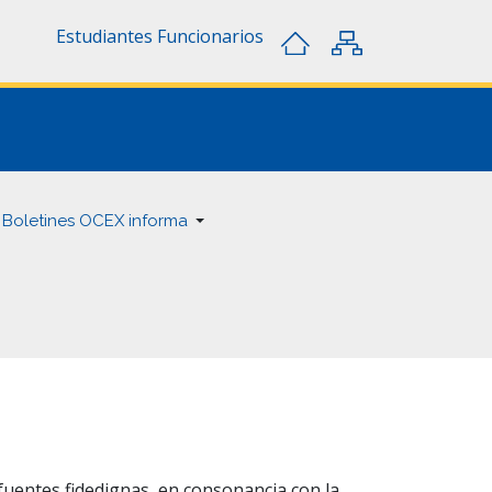
Estudiantes
Funcionarios
Boletines OCEX informa
 fuentes fidedignas, en consonancia con la