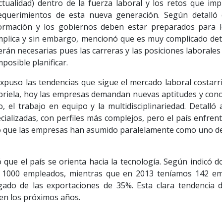
ctualidad) dentro de la fuerza laboral y los retos que imp
equerimientos de esta nueva generación. Según detalló 
ormación y los gobiernos deben estar preparados para l
mplica y sin embargo, mencionó que es muy complicado dete
erán necesarias pues las carreras y las posiciones laborales
mposible planificar.
xpuso las tendencias que sigue el mercado laboral costarri
riela, hoy las empresas demandan nuevas aptitudes y cono
o, el trabajo en equipo y la multidisciplinariedad. Detal
alizadas, con perfiles más complejos, pero el país enfrenta
 que las empresas han asumido paralelamente como uno de s
e el país se orienta hacia la tecnología. Según indicó do
e 1000 empleados, mientras que en 2013 teníamos 142 emp
gado de las exportaciones de 35%. Esta clara tendencia 
 en los próximos años.