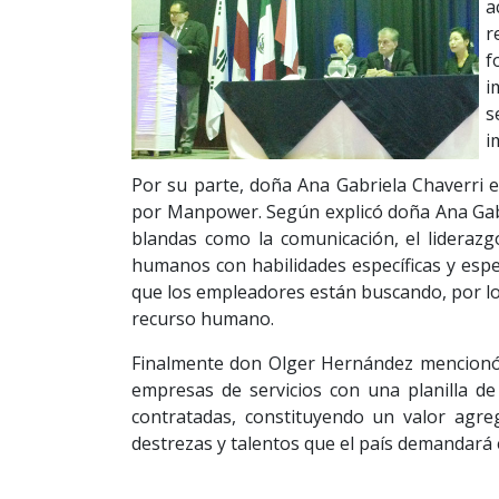
a
r
f
i
s
i
Por su parte, doña Ana Gabriela Chaverri e
por Manpower. Según explicó doña Ana Gab
blandas como la comunicación, el liderazg
humanos con habilidades específicas y especi
que los empleadores están buscando, por lo
recurso humano.
Finalmente don Olger Hernández mencionó qu
empresas de servicios con una planilla d
contratadas, constituyendo un valor agre
destrezas y talentos que el país demandará