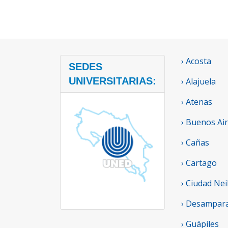
› Acosta
SEDES
UNIVERSITARIAS:
› Alajuela
› Atenas
› Buenos Ai
› Cañas
› Cartago
› Ciudad Nei
› Desampar
› Guápiles