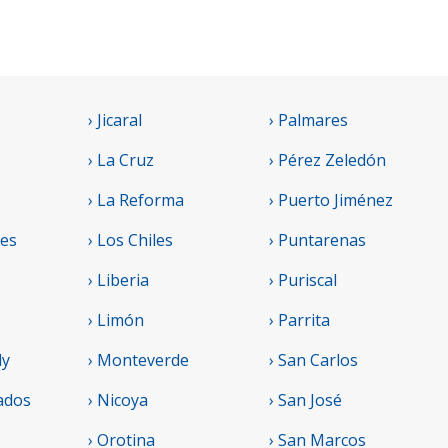
› Jicaral
› Palmares
› La Cruz
› Pérez Zeledón
› La Reforma
› Puerto Jiménez
res
› Los Chiles
› Puntarenas
› Liberia
› Puriscal
› Limón
› Parrita
ly
› Monteverde
› San Carlos
ados
› Nicoya
› San José
› Orotina
› San Marcos