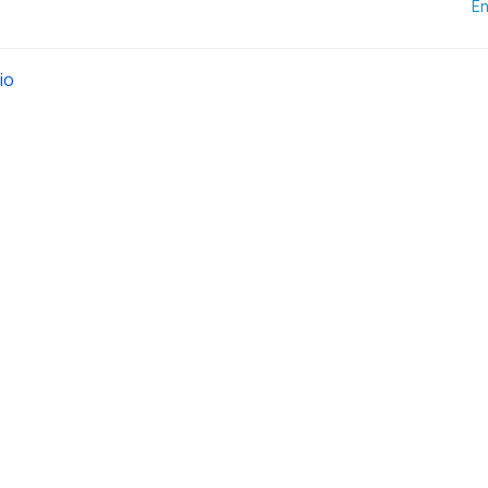
En
io