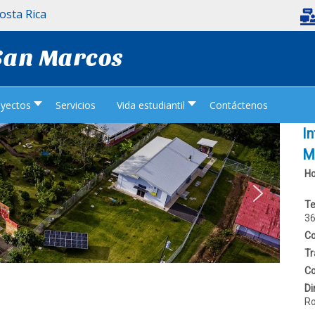
Costa Rica
 San Marcos
oyectos
Servicios
Vida estudiantil
Contáctenos
I
M
Ho
- 
Te
36
Co
Tr
Co
Di
Ro