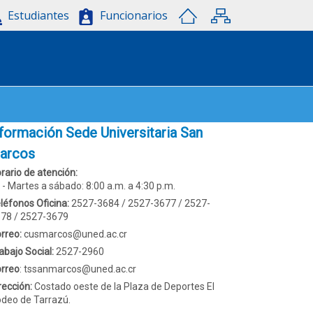
Estudiantes
Funcionarios
nformación Sede Universitaria San
arcos
rario de atención:
Martes a sábado: 8:00 a.m. a 4:30 p.m.
léfonos Oficina:
2527-3684 / 2527-3677 / 2527-
78 / 2527-3679
rreo:
cusmarcos@uned.ac.cr
abajo Social:
2527-2960
rreo
: tssanmarcos@uned.ac.cr
rección:
Costado oeste de la Plaza de Deportes El
deo de Tarrazú.