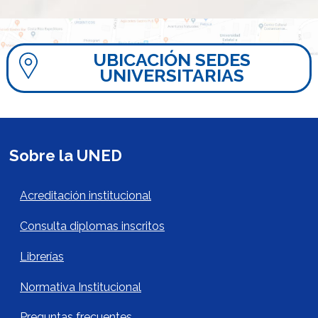
UBICACIÓN SEDES
UNIVERSITARIAS
Sobre la UNED
Acerca de la UNED Footer
Acreditación institucional
Consulta diplomas inscritos
Librerías
Normativa Institucional
Preguntas frecuentes