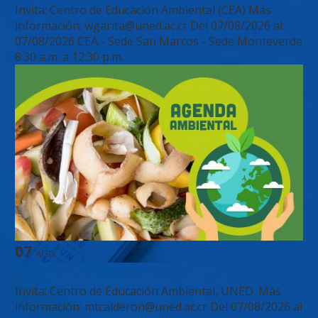
Invita: Centro de Educación Ambiental (CEA) Más
información: wgarita@uned.ac.cr
Del
07/08/2026
al
07/08/2026
CEA - Sede San Marcos - Sede Monteverde
8:30 a.m. a 12:30 p.m.
07
AGO
Taller de Compostaje Casero
Invita: Centro de Educación Ambiental, UNED. Más
información: mtcalderon@uned.ac.cr
Del
07/08/2026
al