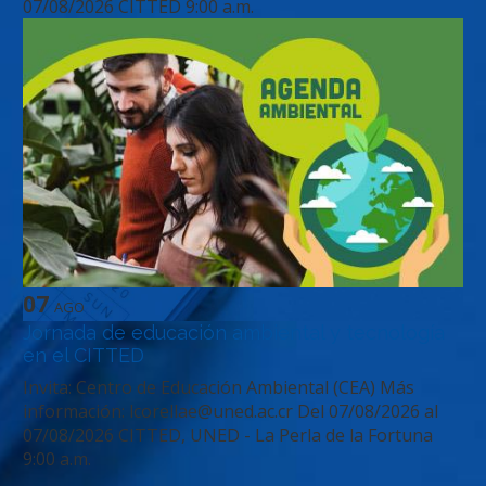
07/08/2026
CITTED
9:00 a.m.
07
AGO
Jornada de educación ambiental y tecnología
en el CITTED
Invita: Centro de Educación Ambiental (CEA) Más
información: lcorellae@uned.ac.cr
Del
07/08/2026
al
07/08/2026
CITTED, UNED - La Perla de la Fortuna
9:00 a.m.